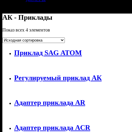
АК - Приклады
Показ всех 4 элементов
Приклад SAG ATOM
Регулируемый приклад АК
Адаптер приклада AR
Адаптер приклада ACR